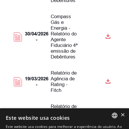
Debêntures
Compass
Gás e
Energia -
30/04/2026
Relatório do
-
Agente
Fiduciário 4ª
emissão de
Debêntures
Relatório de
19/03/2026
Agência de
-
Rating -
Fitch
Relatório de
19/03/2026
Agência de
×
Este website usa cookies
-
Rating -
Moody's
Este website usa cookies para melhorar a experiência do usuário. Ao